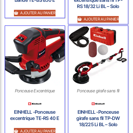
bande TE-BS 850 E
excentrique sans fil TP-
RS 18/32 Li BL – Solo
AJOUTER AU PANIER
AJOUTER AU PANIER
Ponceuse Excentrique
Ponceuse girafe sans fil
EINHELL -Ponceuse
EINHELL -Ponceuse
excentrique TE-RS 40 E
girafe sans fil TP-DW
18/225 Li BL – Solo
AJOUTER AU PANIER