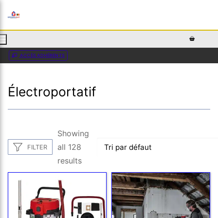
AJOUTEZ DU TEXTE PERSONNALISÉ ICI OU RETIREZ LE
ACCÈS ADHÉRENTS
Électroportatif
Showing
all 128
FILTER
results