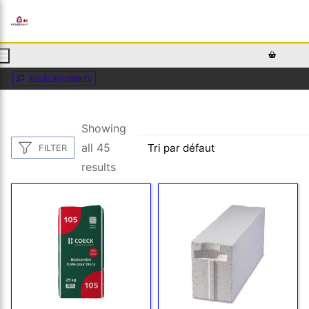
AJOUTEZ DU TEXTE PERSONNALISÉ ICI OU RETIREZ LE
ACCÈS ADHÉRENTS
Showing
all 45
FILTER
results