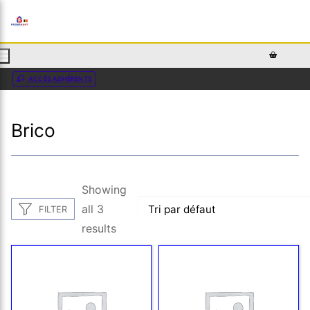
AJOUTEZ DU TEXTE PERSONNALISÉ ICI OU RETIREZ LE
ACCÈS ADHÉRENTS
Brico
Showing
all 3
FILTER
results