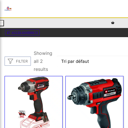
AJOUTEZ DU TEXTE PERSONNALISÉ ICI OU RETIREZ LE
ACCÈS ADHÉRENTS
Showing
all 2
FILTER
results