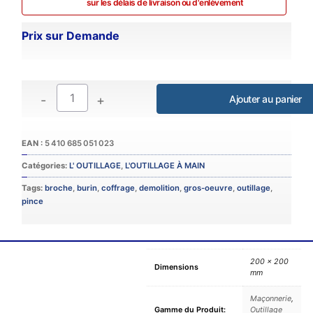
sur les délais de livraison ou d'enlèvement
Prix sur Demande
-
+
Catégories:
L' OUTILLAGE
,
L'OUTILLAGE À MAIN
Tags:
broche
,
burin
,
coffrage
,
demolition
,
gros-oeuvre
,
outillage
,
pince
200 × 200
Dimensions
mm
Maçonnerie
,
Gamme du Produit:
Outillage