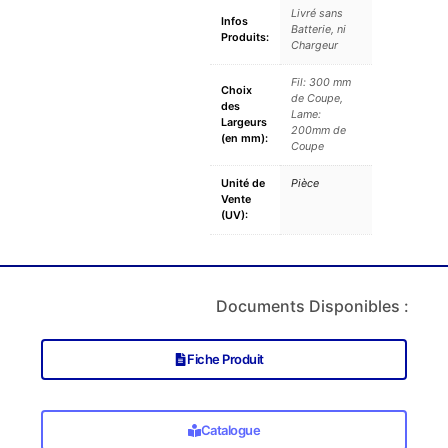
Livré sans
Infos
Batterie, ni
Produits:
Chargeur
Fil: 300 mm
Choix
de Coupe,
des
Lame:
Largeurs
200mm de
(en mm):
Coupe
Unité de
Pièce
Vente
(UV):
Documents Disponibles :
Fiche Produit
Catalogue