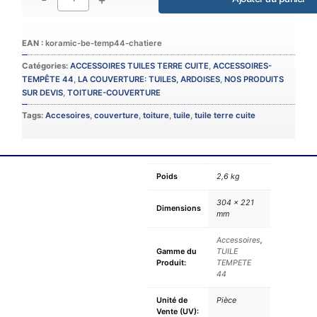
Catégories:
ACCESSOIRES TUILES TERRE CUITE
,
ACCESSOIRES-
TEMPÊTE 44
,
LA COUVERTURE: TUILES, ARDOISES
,
NOS PRODUITS
SUR DEVIS
,
TOITURE-COUVERTURE
Tags:
Accesoires
,
couverture
,
toiture
,
tuile
,
tuile terre cuite
Poids
2,6 kg
304 × 221
Dimensions
mm
Accessoires
,
Gamme du
TUILE
Produit:
TEMPETE
44
Unité de
Pièce
Vente (UV):