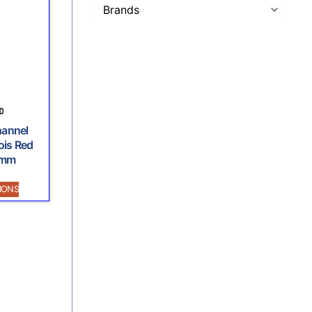
annel
ois Red
9mm
IONS