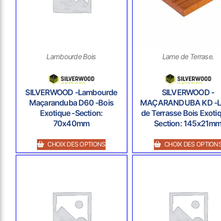
Lambourde Bois
Lame de Terrase.
SILVERWOOD -Lambourde
SILVERWOOD -
Maçaranduba D60 -Bois
MAÇARANDUBA KD -
Exotique -Section:
de Terrasse Bois Exotiq
70x40mm
Section: 145x21m
CHOIX DES OPTIONS
CHOIX DES OPTION