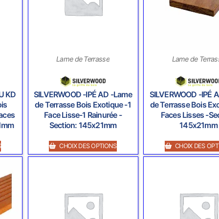
Lame de Terrasse
Lame de Terras
U KD
SILVERWOOD -IPÉ AD -Lame
SILVERWOOD -IPÉ A
is
de Terrasse Bois Exotique -1
de Terrasse Bois Ex
Faces
Face Lisse-1 Rainurée -
Faces Lisses -Se
21mm
Section: 145x21mm
145x21mm
S
CHOIX DES OPTIONS
CHOIX DES OPT